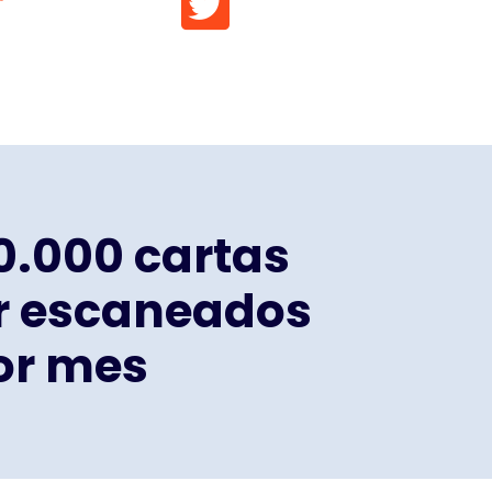
10.000 cartas
r escaneados
or mes