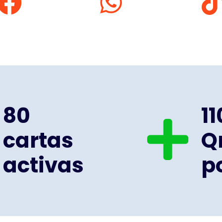
80
1
cartas
Q
activas
p